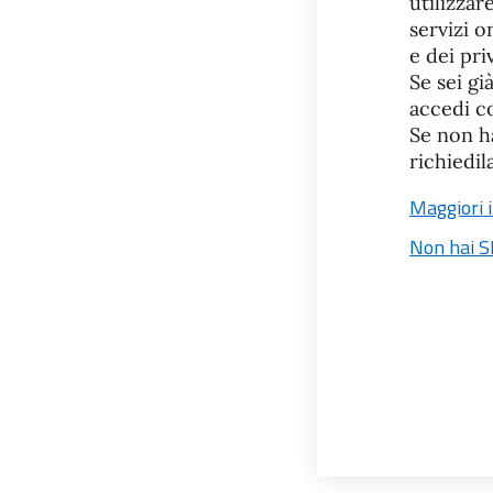
utilizzar
servizi o
e dei pri
Se sei gi
accedi co
Se non ha
richiedil
Maggiori 
Non hai S