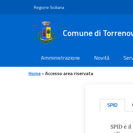
Vai al contenuto principale
Vai al menu principale
Regione Siciliana
Comune di Torreno
Amministrazione
Novità
Serv
Home
Accesso area riservata
SPID
SPID è il