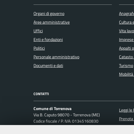
Organi di governo
Anagrafe
Aree amministrative
Cultura 
Uffici
Vita lav
Enti e fondazioni
Imprese
Politici
Appalti p
Personale amministrativo
Catasto 
Documenti e dati
Turismo
Mobilità 
CONTATTI
Comune di Torrenova
Leggi le
Via B. Caputo 98070 - Torrenova (ME)
Prenota
Codice fiscale / P. IVA: 01345160830
Uff_eFatturaPA
Segnalaz