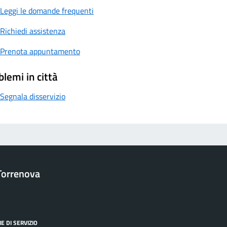
Leggi le domande frequenti
Richiedi assistenza
Prenota appuntamento
blemi in città
Segnala disservizio
Torrenova
E DI SERVIZIO