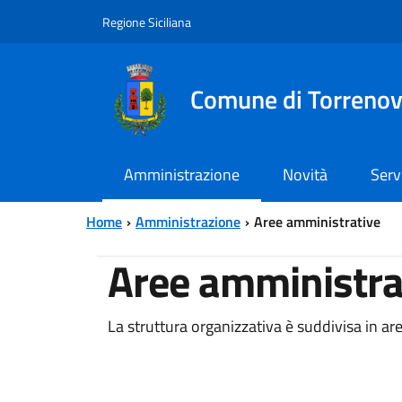
Vai al contenuto principale
Vai al menu principale
Regione Siciliana
Comune di Torreno
Amministrazione
Novità
Serv
Home
Amministrazione
Aree amministrative
Aree amministra
La struttura organizzativa è suddivisa in ar