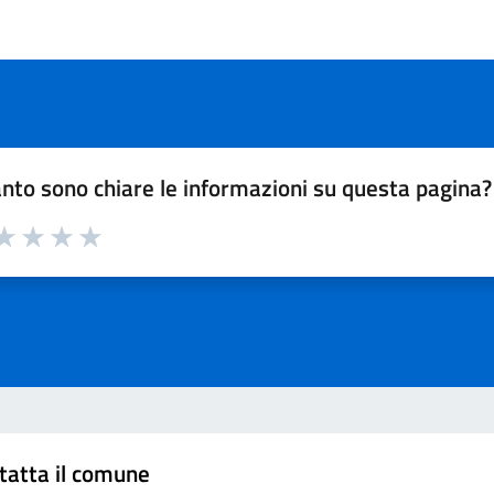
nto sono chiare le informazioni su questa pagina?
a 1 su 5
aluta 2 su 5
Valuta 3 su 5
Valuta 4 su 5
Valuta 5 su 5
tatta il comune