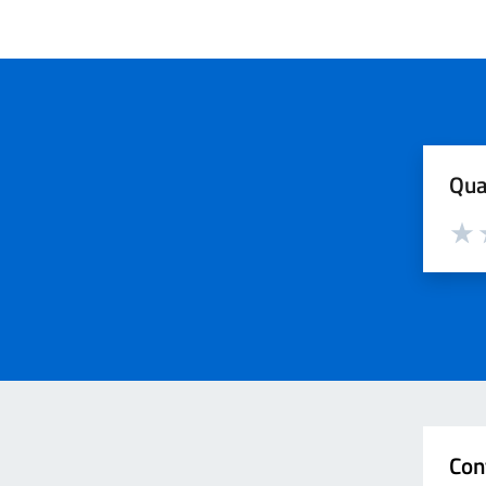
Qua
Valut
V
Con