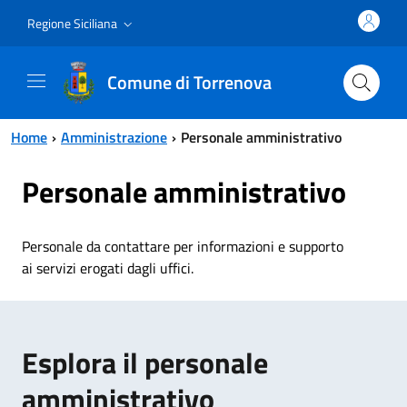
Vai al contenuto principale
Vai al menu principale
Regione Siciliana
Comune di Torrenova
Home
Amministrazione
Personale amministrativo
Personale amministrativo
Personale da contattare per informazioni e supporto
ai servizi erogati dagli uffici.
Esplora il personale
amministrativo