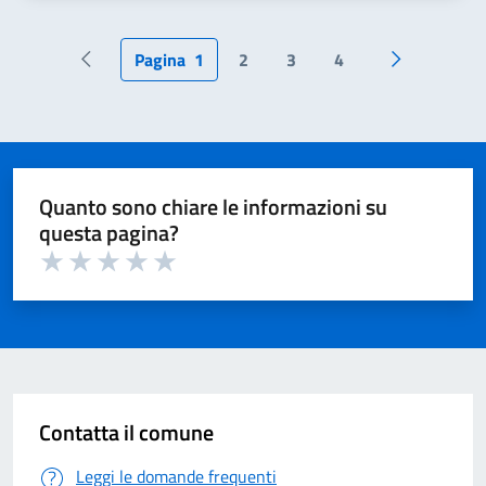
Pagina
1
2
3
4
Pagina precedente
Pagina succ
Quanto sono chiare le informazioni su
questa pagina?
Valuta 1 su 5
Valuta 2 su 5
Valuta 3 su 5
Valuta 4 su 5
Valuta 5 su 5
Contatta il comune
Leggi le domande frequenti