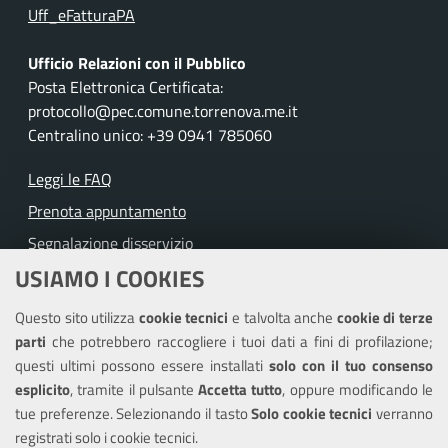
Uff_eFatturaPA
Ufficio Relazioni con il Pubblico
Posta Elettronica Certificata:
protocollo@pec.comune.torrenova.me.it
Centralino unico: +39 0941 785060
Leggi le FAQ
Prenota appuntamento
Segnalazione disservizio
USIAMO I COOKIES
Richiesta assistenza
Questo sito utilizza
cookie tecnici
e talvolta anche
cookie di terze
Amministrazione trasparente
parti
che potrebbero raccogliere i tuoi dati a fini di profilazione;
Informativa privacy
questi ultimi possono essere installati
solo con il tuo consenso
Note legali
esplicito
, tramite il pulsante
Accetta tutto
, oppure modificando le
tue preferenze. Selezionando il tasto
Solo cookie tecnici
verranno
Piano di miglioramento del sito
registrati solo i cookie tecnici.