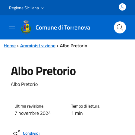
Vai al contenuto principale
Vai al menu principale
Regione Siciliana
Comune di Torrenova
Home
Amministrazione
Albo Pretorio
Albo Pretorio
Albo Pretorio
Ultima revisione:
Tempo di lettura:
7 novembre 2024
1 min
Condividi