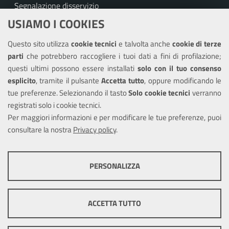
Segnalazione disservizio
USIAMO I COOKIES
Richiesta assistenza
Questo sito utilizza
cookie tecnici
e talvolta anche
cookie di terze
Amministrazione trasparente
parti
che potrebbero raccogliere i tuoi dati a fini di profilazione;
Informativa privacy
questi ultimi possono essere installati
solo con il tuo consenso
Note legali
esplicito
, tramite il pulsante
Accetta tutto
, oppure modificando le
tue preferenze. Selezionando il tasto
Solo cookie tecnici
verranno
Piano di miglioramento del sito
registrati solo i cookie tecnici.
Dichiarazione di accessibilità
Per maggiori informazioni e per modificare le tue preferenze, puoi
consultare la nostra
Privacy policy
.
SEGUICI SU
PERSONALIZZA
Facebook
COOKIE TECNICI
Questi cookie consentono la corretta navigazione del sito e la rendono
ACCETTA TUTTO
ottimale per ogni utente. Essi non raccolgono i tuoi dati e le tue
informazioni di navigazione per scopi di marketing e profilazione, e
Mappa del sito
Cookie
pertanto possono essere utilizzati senza bisogno di acquisire il tuo