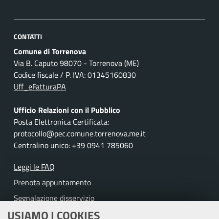
CONTATTI
Comune di Torrenova
Via B. Caputo 98070 - Torrenova (ME)
Codice fiscale / P. IVA: 01345160830
Uff_eFatturaPA
Ufficio Relazioni con il Pubblico
Posta Elettronica Certificata:
protocollo@pec.comune.torrenova.me.it
Centralino unico: +39 0941 785060
Leggi le FAQ
Prenota appuntamento
Segnalazione disservizio
USIAMO I COOKIES
Richiesta assistenza