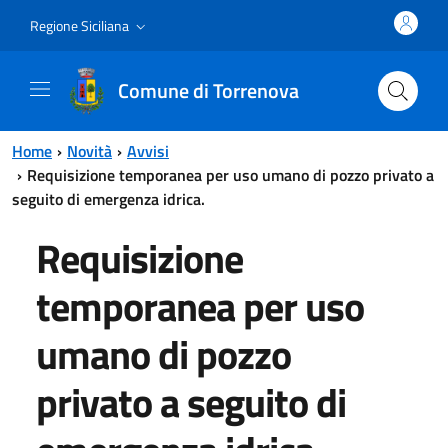
Vai al contenuto principale
Vai al menu principale
Regione Siciliana
Comune di Torrenova
Home
Novità
Avvisi
Requisizione temporanea per uso umano di pozzo privato a
seguito di emergenza idrica.
Requisizione
temporanea per uso
umano di pozzo
privato a seguito di