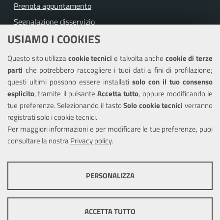
Prenota appuntamento
Segnalazione disservizio
USIAMO I COOKIES
Richiesta assistenza
Questo sito utilizza
cookie tecnici
e talvolta anche
cookie di terze
Amministrazione trasparente
parti
che potrebbero raccogliere i tuoi dati a fini di profilazione;
Informativa privacy
questi ultimi possono essere installati
solo con il tuo consenso
Note legali
esplicito
, tramite il pulsante
Accetta tutto
, oppure modificando le
tue preferenze. Selezionando il tasto
Solo cookie tecnici
verranno
Piano di miglioramento del sito
registrati solo i cookie tecnici.
Dichiarazione di accessibilità
Per maggiori informazioni e per modificare le tue preferenze, puoi
consultare la nostra
Privacy policy
.
SEGUICI SU
PERSONALIZZA
Facebook
COOKIE TECNICI
Questi cookie consentono la corretta navigazione del sito e la rendono
ACCETTA TUTTO
ottimale per ogni utente. Essi non raccolgono i tuoi dati e le tue