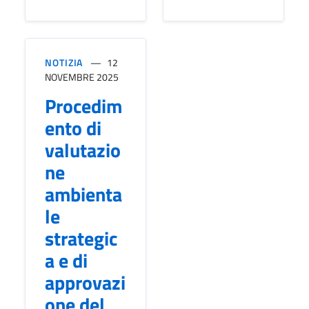
NOTIZIA
12
NOVEMBRE 2025
Procedim
ento di
valutazio
ne
ambienta
le
strategic
a e di
approvazi
one del