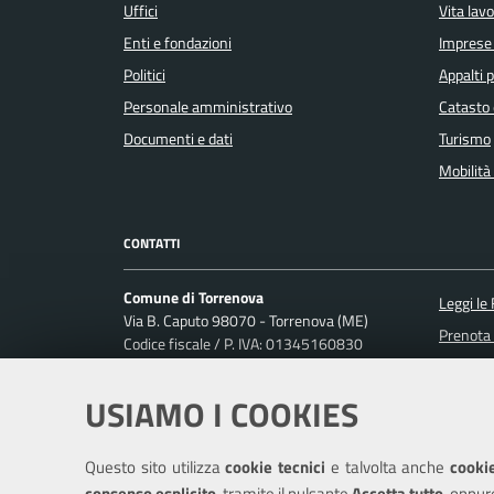
Uffici
Vita lav
Enti e fondazioni
Imprese
Politici
Appalti p
Personale amministrativo
Catasto 
Documenti e dati
Turismo
Mobilità 
CONTATTI
Comune di Torrenova
Leggi le
Via B. Caputo 98070 - Torrenova (ME)
Prenota
Codice fiscale / P. IVA: 01345160830
Uff_eFatturaPA
Segnalaz
Richiest
USIAMO I COOKIES
Ufficio Relazioni con il Pubblico
Posta Elettronica Certificata:
protocollo@pec.comune.torrenova.me.it
Questo sito utilizza
cookie tecnici
e talvolta anche
cookie
Centralino unico: +39 0941 785060
consenso esplicito
, tramite il pulsante
Accetta tutto
, oppur