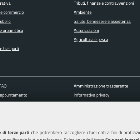
orativa
Tributi, finanze e contravvenzioni
 e commercio
Ambiente
ubblici
Salute, benessere e assistenza
e urbanistica
Autorizzazioni
Agricoltura e pesca
e trasporti
 FAQ
Amministrazione trasparente
 appuntamento
Informativa privacy
ione disservizio
Note legali
a assistenza
Piano di miglioramento del sito
Dichiarazione di accessibilità
 di terze parti
che potrebbero raccogliere i tuoi dati a fini di profilaz
e modificando le tue preferenze. Selezionando il tasto
Solo cookie tecni