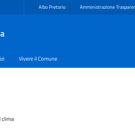
Albo Pretorio
Amministrazione Traspare
va
izi
Vivere il Comune
l clima