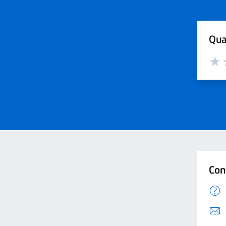
Qua
Valut
V
Con