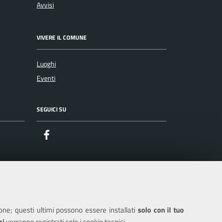
Avvisi
VIVERE IL COMUNE
Luoghi
Eventi
SEGUICI SU
Facebook
ione; questi ultimi possono essere installati
solo con il tuo
ci
verranno registrati solo i cookie tecnici.